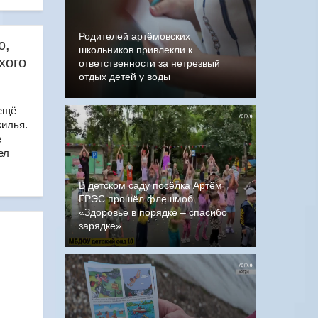
Родителей артёмовских
ю,
школьников привлекли к
хого
ответственности за нетрезвый
отдых детей у воды
 ещё
жилья.
е
ел
В детском саду посёлка Артём
ГРЭС прошёл флешмоб
«Здоровье в порядке – спасибо
зарядке»