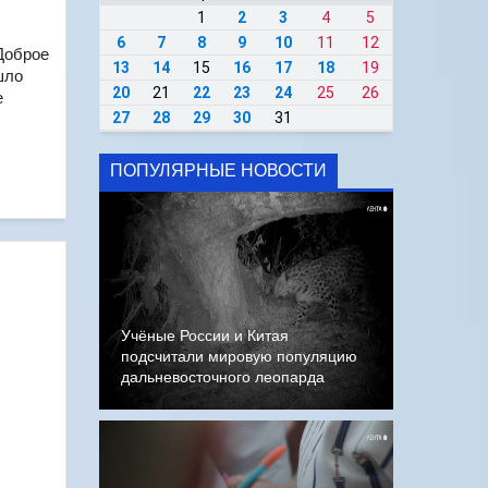
1
2
3
4
5
6
7
8
9
10
11
12
Доброе
13
14
15
16
17
18
19
шло
20
21
22
23
24
25
26
е
27
28
29
30
31
ПОПУЛЯРНЫЕ НОВОСТИ
Учёные России и Китая
подсчитали мировую популяцию
дальневосточного леопарда