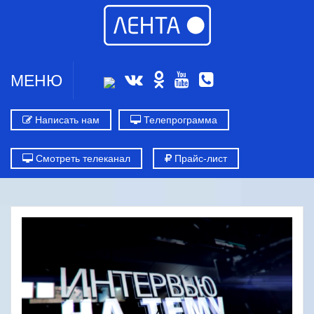
МЕНЮ
Написать нам
Телепрограмма
Смотреть телеканал
Прайс-лист