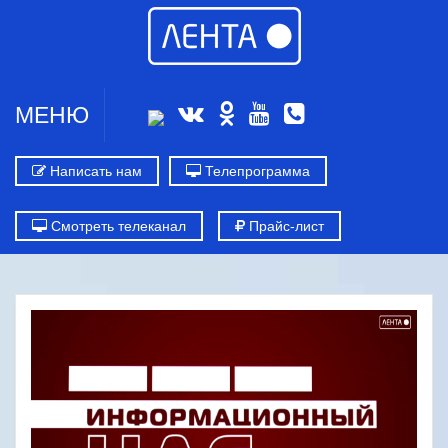
МЕНЮ
Написать нам
Телепрограмма
Смотреть телеканал
Прайс-лист