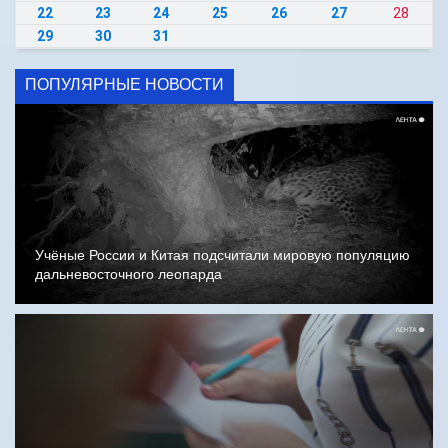
22
23
24
25
26
27
28
29
30
31
ПОПУЛЯРНЫЕ НОВОСТИ
Учёные России и Китая подсчитали мировую популяцию
дальневосточного леопарда