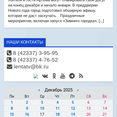
на конец декабря и начало января. В преддверии
Нового года город подготовил обширную афишу,
которая не даст заскучать. Праздничные
мероприятия, включая запуск «Зимнего городка», [...]
НАШИ КОНТАКТЫ
8 (42337) 3-95-95
8 (42337) 4-76-52
lentatv@bk.ru
«
Декабрь 2025
»
Пн
Вт
Ср
Чт
Пт
Сб
Вс
1
2
3
4
5
6
7
8
9
10
11
12
13
14
15
16
17
18
19
20
21