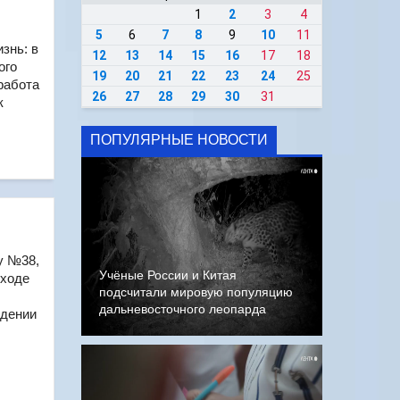
1
2
3
4
5
6
7
8
9
10
11
знь: в
12
13
14
15
16
17
18
ого
19
20
21
22
23
24
25
работа
26
27
28
29
30
31
к
ПОПУЛЯРНЫЕ НОВОСТИ
у №38,
Учёные России и Китая
 ходе
подсчитали мировую популяцию
дальневосточного леопарда
ждении