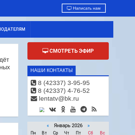
Написать нам
МОДАТЕЛЯМ
СМОТРЕТЬ ЭФИР
дёт
вных
НАШИ КОНТАКТЫ
8 (42337) 3-95-95
8 (42337) 4-76-52
lentatv@bk.ru
«
Январь 2026
»
Пн
Вт
Ср
Чт
Пт
Сб
Вс