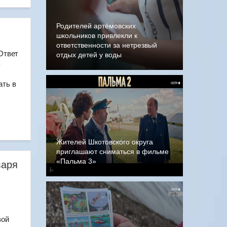
Родителей артёмовских
школьников привлекли к
ответственности за нетрезвый
Ответ
отдых детей у воды
В
ать в
Жителей Шкотовского округа
приглашают сниматься в фильме
«Пальма 3»
варя
вой