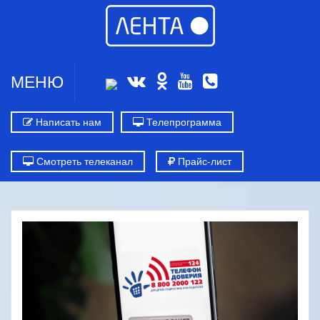
МЕНЮ
Написать нам
Телепрограмма
Смотреть телеканал
Прайс-лист