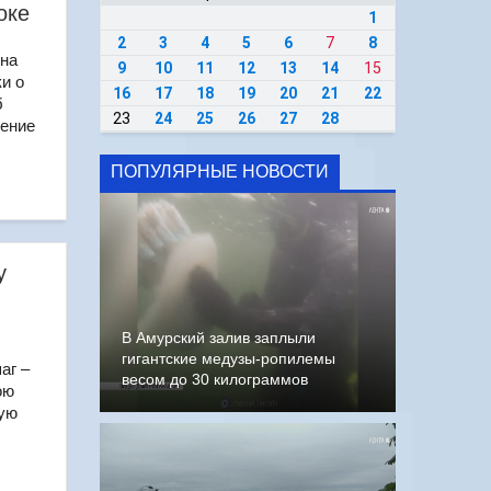
оке
1
2
3
4
5
6
7
8
она
9
10
11
12
13
14
15
и о
16
17
18
19
20
21
22
б
23
24
25
26
27
28
щение
ПОПУЛЯРНЫЕ НОВОСТИ
у
В Амурский залив заплыли
гигантские медузы-ропилемы
аг –
весом до 30 килограммов
ою
ную