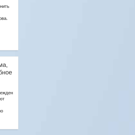
нить
ова.
ма,
бное
режден
ают
по