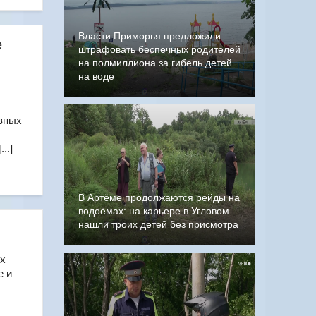
Власти Приморья предложили
е
штрафовать беспечных родителей
на полмиллиона за гибель детей
на воде
вных
..]
В Артёме продолжаются рейды на
водоёмах: на карьере в Угловом
нашли троих детей без присмотра
их
е и