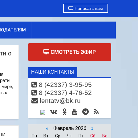
Написать нам
МОДАТЕЛЯМ
СМОТРЕТЬ ЭФИР
ти о
НАШИ КОНТАКТЫ
ия
траты
8 (42337) 3-95-95
 мире,
8 (42337) 4-76-52
ть к
lentatv@bk.ru
«
Февраль 2026
»
ли
Пн
Вт
Ср
Чт
Пт
Сб
Вс