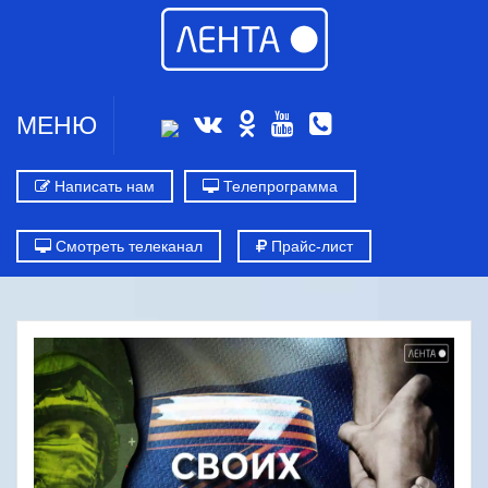
МЕНЮ
Написать нам
Телепрограмма
Смотреть телеканал
Прайс-лист