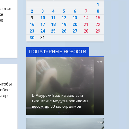
1
таются
2
3
4
5
6
7
8
ке
9
10
11
12
13
14
15
ре
16
17
18
19
20
21
22
23
24
25
26
27
28
29
30
31
ПОПУЛЯРНЫЕ НОВОСТИ
 чтобы
собое
ктер,
В Амурский залив заплыли
гигантские медузы-ропилемы
весом до 30 килограммов