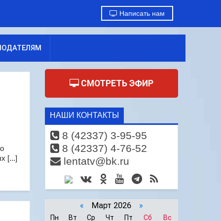
Написать нам
МОДАТЕЛЯМ
СМОТРЕТЬ ЭФИР
НАШИ КОНТАКТЫ
8 (42337) 3-95-95
8 (42337) 4-76-52
но
[...]
lentatv@bk.ru
«
Март 2026
»
Пн
Вт
Ср
Чт
Пт
Сб
Вс