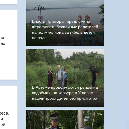
Власти Приморья предложили
штрафовать беспечных родителей
на полмиллиона за гибель детей
ая
на воде
сех
В Артёме продолжаются рейды на
водоёмах: на карьере в Угловом
нашли троих детей без присмотра
реса,
 и
лей