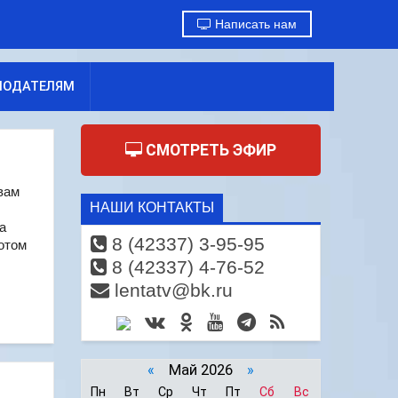
Написать нам
МОДАТЕЛЯМ
СМОТРЕТЬ ЭФИР
вам
НАШИ КОНТАКТЫ
а
8 (42337) 3-95-95
отом
8 (42337) 4-76-52
lentatv@bk.ru
«
Май 2026
»
Пн
Вт
Ср
Чт
Пт
Сб
Вс