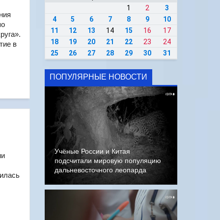
1
2
3
ния
4
5
6
7
8
9
10
по
11
12
13
14
15
16
17
руга».
18
19
20
21
22
23
24
тие в
25
26
27
28
29
30
31
ПОПУЛЯРНЫЕ НОВОСТИ
Учёные России и Китая
ии
подсчитали мировую популяцию
дальневосточного леопарда
дилась