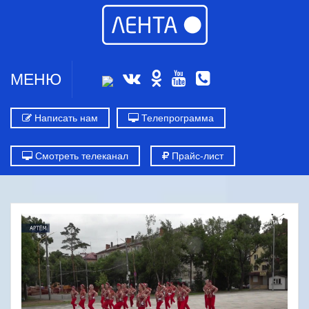
МЕНЮ
Написать нам
Телепрограмма
Смотреть телеканал
Прайс-лист