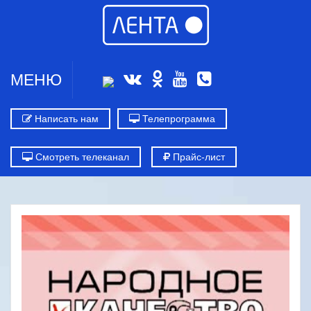
МЕНЮ
Написать нам
Телепрограмма
Смотреть телеканал
Прайс-лист