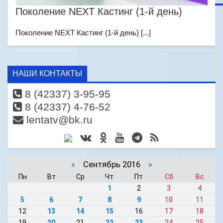
Поколение NEXT Кастинг (1-й день)
Поколение NEXT Кастинг (1-й день) [...]
НАШИ КОНТАКТЫ
8 (42337) 3-95-95
8 (42337) 4-76-52
lentatv@bk.ru
«
Сентябрь 2016
»
Пн
Вт
Ср
Чт
Пт
Сб
Вс
1
2
3
4
5
6
7
8
9
10
11
12
13
14
15
16
17
18
19
20
21
22
23
24
25