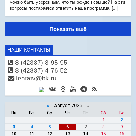
можно быть уверенным, что ты рождён свыше? На эти
вопросы постарается ответить наша программа. [...]
Показать ещё
НАШИ КОНТАКТЫ
8 (42337) 3-95-95
8 (42337) 4-76-52
lentatv@bk.ru
«
Август 2026 »
Пн
Вт
Ср
Чт
Пт
Сб
Вс
1
2
3
4
5
6
7
8
9
10
11
12
13
14
15
16