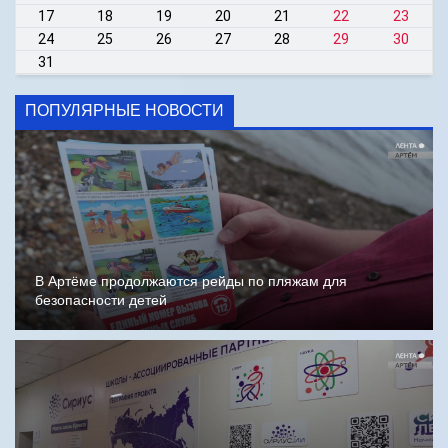
17
18
19
20
21
22
23
24
25
26
27
28
29
30
31
ПОПУЛЯРНЫЕ НОВОСТИ
В Артёме продолжаются рейды по пляжам для
безопасности детей