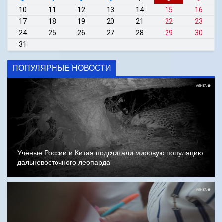
10
11
12
13
14
15
16
17
18
19
20
21
22
23
24
25
26
27
28
29
30
31
ПОПУЛЯРНЫЕ НОВОСТИ
Учёные России и Китая подсчитали мировую популяцию
дальневосточного леопарда