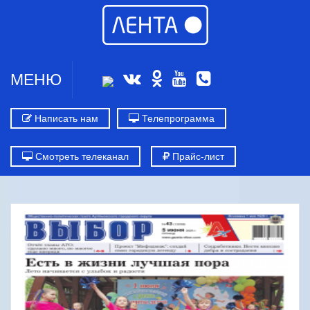
МЕНЮ
Написать нам
Телепрограмма
Смотреть телеканал
Прайс-лист