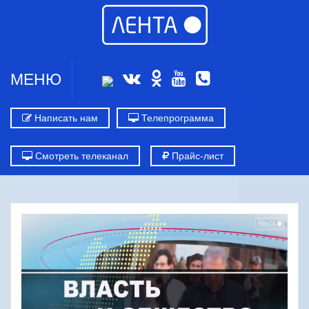
МЕНЮ
Написать нам
Телепрограмма
Смотреть телеканал
Прайс-лист