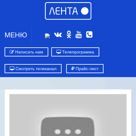
МЕНЮ
Написать нам
Телепрограмма
Смотреть телеканал
Прайс-лист