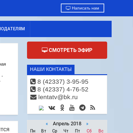
Написать нам
МОДАТЕЛЯМ
СМОТРЕТЬ ЭФИР
ная
НАШИ КОНТАКТЫ
 -
8 (42337) 3-95-95
т
8 (42337) 4-76-52
lentatv@bk.ru
«
Апрель 2018
»
ится
Пн
Вт
Ср
Чт
Пт
Сб
Вс