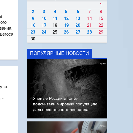
1
2
3
4
5
6
7
8
ы
9
10
11
12
13
14
15
ого
16
17
18
19
20
21
22
вания.
23
24
25
26
27
28
29
шегося
30
ПОПУЛЯРНЫЕ НОВОСТИ
у со
т-
Учёные России и Китая
подсчитали мировую популяцию
дальневосточного леопарда