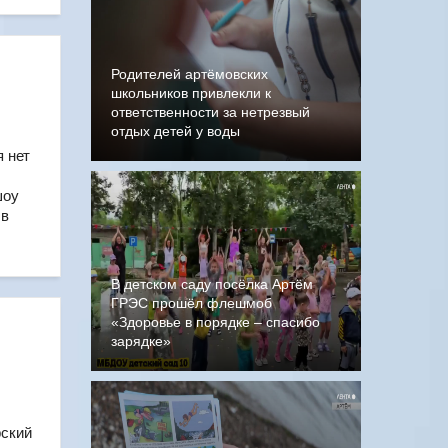
Родителей артёмовских
школьников привлекли к
ответственности за нетрезвый
отдых детей у воды
 нет
шоу
 в
В детском саду посёлка Артём
ГРЭС прошёл флешмоб
«Здоровье в порядке – спасибо
зарядке»
рский