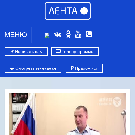
МЕНЮ
Написать нам
Телепрограмма
Смотреть телеканал
Прайс-лист