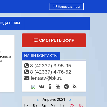
Написать нам
МОДАТЕЛЯМ
СМОТРЕТЬ ЭФИР
,
НАШИ КОНТАКТЫ
вописи
[...]
8 (42337) 3-95-95
8 (42337) 4-76-52
lentatv@bk.ru
«
Апрель 2021
»
Пн
Вт
Ср
Чт
Пт
Сб
Вс