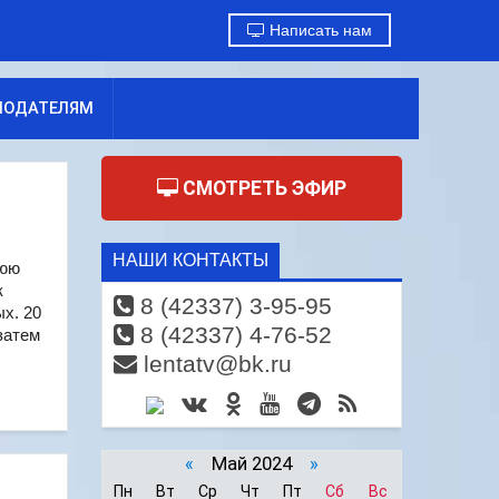
Написать нам
МОДАТЕЛЯМ
СМОТРЕТЬ ЭФИР
НАШИ КОНТАКТЫ
нюю
к
8 (42337) 3-95-95
х. 20
8 (42337) 4-76-52
затем
lentatv@bk.ru
«
Май 2024
»
Пн
Вт
Ср
Чт
Пт
Сб
Вс