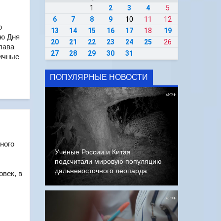
1
2
3
4
5
6
7
8
9
10
11
12
о
13
14
15
16
17
18
19
ию Дня
20
21
22
23
24
25
26
лава
27
28
29
30
31
ничные
ПОПУЛЯРНЫЕ НОВОСТИ
ного
Учёные России и Китая
подсчитали мировую популяцию
дальневосточного леопарда
овек, в