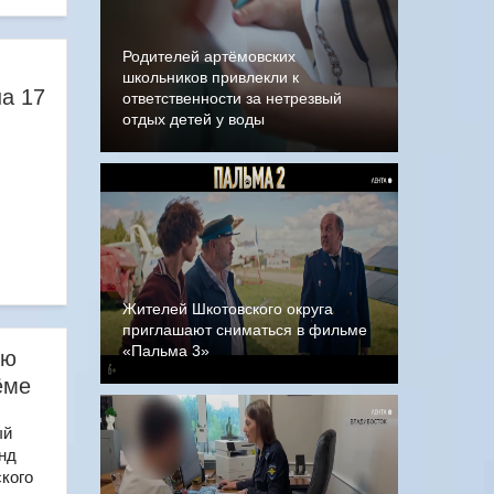
Родителей артёмовских
школьников привлекли к
на 17
ответственности за нетрезвый
отдых детей у воды
Жителей Шкотовского округа
приглашают сниматься в фильме
«Пальма 3»
ую
ёме
ый
нд
кого