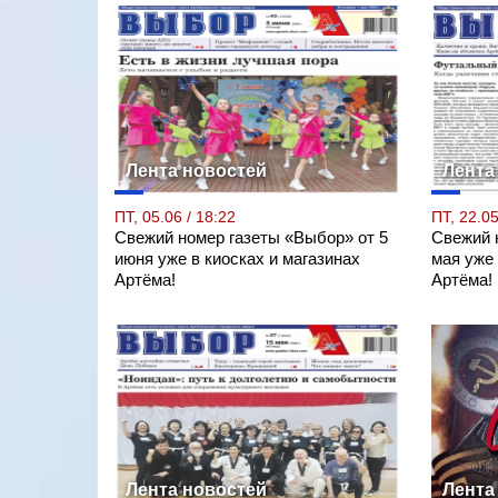
Лента новостей
Лента
ПТ, 05.06 / 18:22
ПТ, 22.05
Свежий номер газеты «Выбор» от 5
Свежий 
июня уже в киосках и магазинах
мая уже 
Артёма!
Артёма!
Лента новостей
Лента