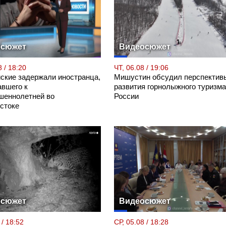
осюжет
Видеосюжет
 / 18:20
ЧТ, 06.08 / 19:06
ские задержали иностранца,
Мишустин обсудил перспектив
авшего к
развития горнолыжного туризма
шеннолетней во
России
стоке
осюжет
Видеосюжет
 / 18:52
СР, 05.08 / 18:28