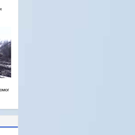
и
омог