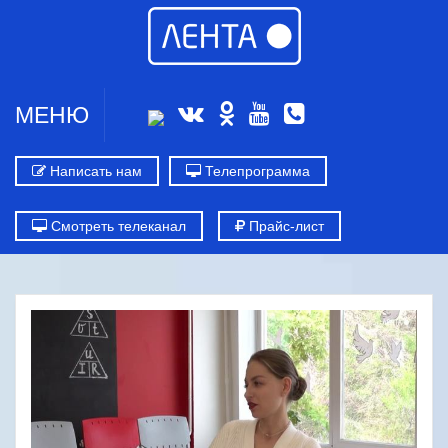
МЕНЮ
Написать нам
Телепрограмма
Смотреть телеканал
Прайс-лист