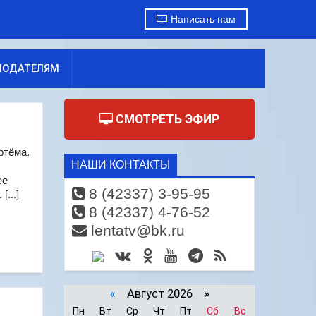
Написать нам
МОДАТЕЛЯМ
СМОТРЕТЬ ЭФИР
ртёма.
НАШИ КОНТАКТЫ
ее
8 (42337) 3-95-95
...]
8 (42337) 4-76-52
lentatv@bk.ru
«
Август 2026 »
Пн
Вт
Ср
Чт
Пт
Сб
Вс