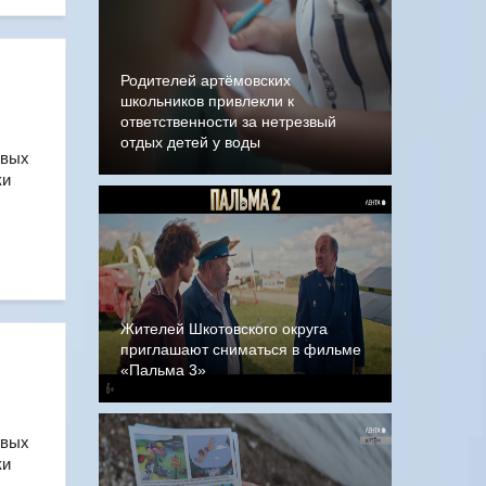
Родителей артёмовских
школьников привлекли к
ответственности за нетрезвый
отдых детей у воды
овых
ки
Жителей Шкотовского округа
приглашают сниматься в фильме
«Пальма 3»
овых
ки