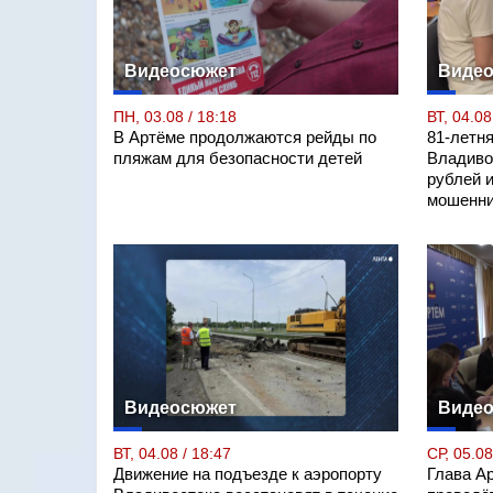
Видеосюжет
Виде
ПН, 03.08 / 18:18
ВТ, 04.08
В Артёме продолжаются рейды по
81-летн
пляжам для безопасности детей
Владиво
рублей 
мошенни
Видеосюжет
Виде
ВТ, 04.08 / 18:47
СР, 05.08
Движение на подъезде к аэропорту
Глава А