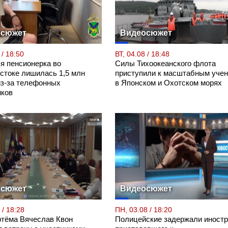
осюжет
Видеосюжет
 / 18:50
ВТ, 04.08 / 18:48
яя пенсионерка во
Силы Тихоокеанского флота
стоке лишилась 1,5 млн
приступили к масштабным уче
из-за телефонных
в Японском и Охотском морях
ков
осюжет
Видеосюжет
 / 18:28
ПН, 03.08 / 18:20
ртёма Вячеслав Квон
Полицейские задержали иностр