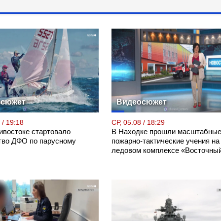
осюжет
Видеосюжет
 / 19:18
СР, 05.08 / 18:29
ивостоке стартовало
В Находке прошли масштабны
тво ДФО по парусному
пожарно-тактические учения на
ледовом комплексе «Восточны