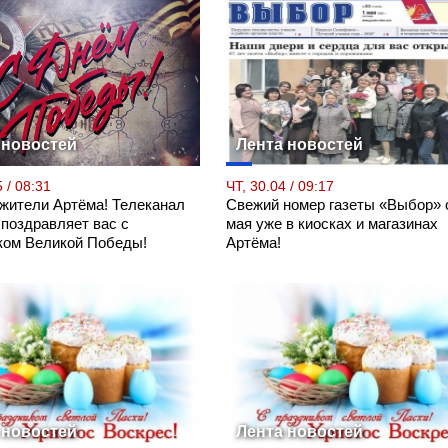
 новостей
Лента новостей
 / 08:31
ЧТ, 30.04 / 09:17
 жители Артёма! Телеканал
Свежий номер газеты «Выбор» 
 поздравляет вас с
мая уже в киосках и магазинах
ком Великой Победы!
Артёма!
 новостей
Лента новостей