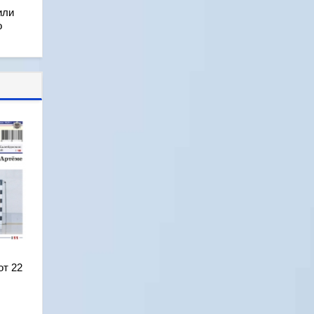
или
о
от 22