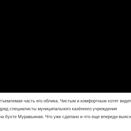
еотъемлемая часть его облика. Чистым и комфортным хотят видет
одряд специалисты муниципального казённого учреждения
на бухте Муравьиная. Что уже сделано и что еще впереди выяс