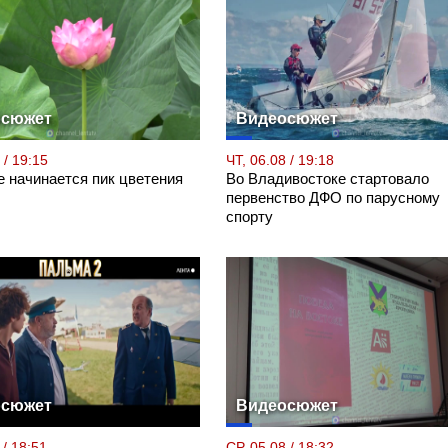
осюжет
Видеосюжет
 / 19:15
ЧТ, 06.08 / 19:18
е начинается пик цветения
Во Владивостоке стартовало
первенство ДФО по парусному
спорту
осюжет
Видеосюжет
 / 18:51
СР, 05.08 / 18:32