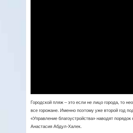
Городской пляж – это если не лицо города, то н
все горожане. Именно поэтому уже второй год п
«Управление благоустройства» наводят порядок 
Анастасия Абдул-Халек.