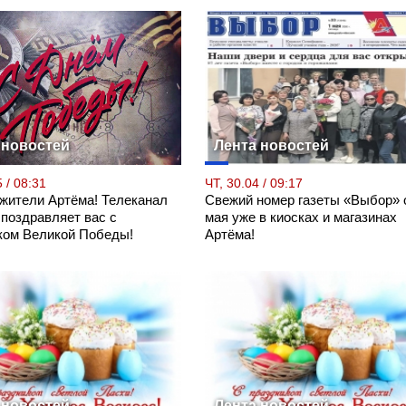
 новостей
Лента новостей
 / 08:31
ЧТ, 30.04 / 09:17
 жители Артёма! Телеканал
Свежий номер газеты «Выбор» 
 поздравляет вас с
мая уже в киосках и магазинах
ком Великой Победы!
Артёма!
 новостей
Лента новостей