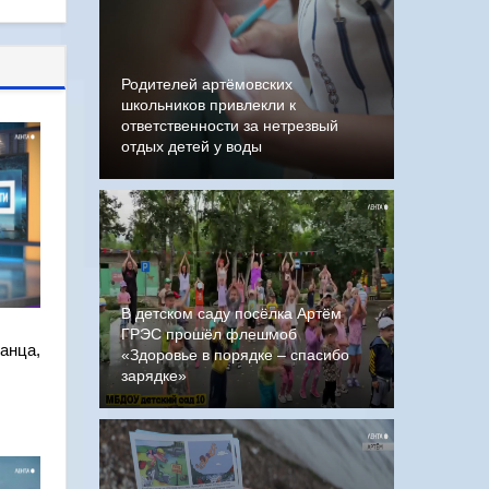
Родителей артёмовских
школьников привлекли к
ответственности за нетрезвый
отдых детей у воды
В детском саду посёлка Артём
ГРЭС прошёл флешмоб
анца,
«Здоровье в порядке – спасибо
зарядке»