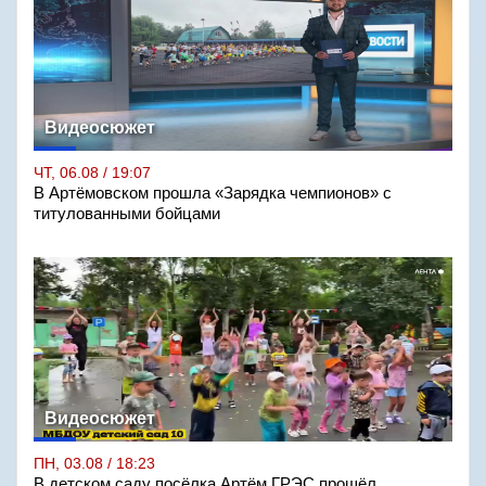
Видеосюжет
ЧТ, 06.08 / 19:07
В Артёмовском прошла «Зарядка чемпионов» с
титулованными бойцами
Видеосюжет
ПН, 03.08 / 18:23
В детском саду посёлка Артём ГРЭС прошёл