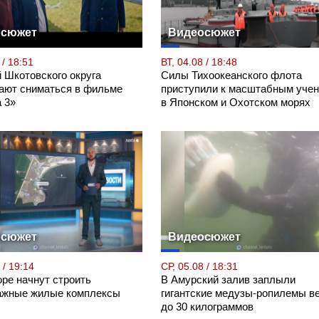
осюжет
Видеосюжет
 / 18:51
ВТ, 04.08 / 18:48
 Шкотовского округа
Силы Тихоокеанского флота
ают сниматься в фильме
приступили к масштабным уче
 3»
в Японском и Охотском морях
осюжет
Видеосюжет
 / 19:14
СР, 05.08 / 18:31
ре начнут строить
В Амурский залив заплыли
ажные жилые комплексы
гигантские медузы-ропилемы в
до 30 килограммов