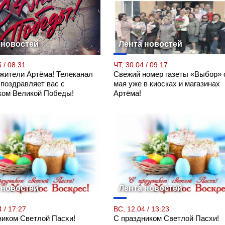
 новостей
Лента новостей
 / 08:31
ЧТ, 30.04 / 09:17
 жители Артёма! Телеканал
Свежий номер газеты «Выбор» 
 поздравляет вас с
мая уже в киосках и магазинах
ком Великой Победы!
Артёма!
 новостей
Лента новостей
 / 17:27
ВС, 12.04 / 13:23
ником Светлой Пасхи!
С праздником Светлой Пасхи!