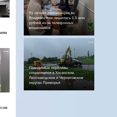
81-летняя пенсионерка во
Владивостоке лишилась 1,5 млн
рублей из-за телефонных
мошенников
ниям
Паводковые переливы
сохраняются в Хасанском,
Лесозаводском и Черниговском
округах Приморья
есом