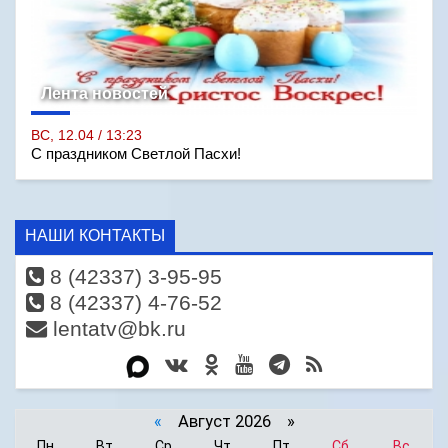
Лента новостей
ВС, 12.04 / 13:23
С праздником Светлой Пасхи!
НАШИ КОНТАКТЫ
8 (42337) 3-95-95
8 (42337) 4-76-52
lentatv@bk.ru
«
Август 2026 »
Пн
Вт
Ср
Чт
Пт
Сб
Вс