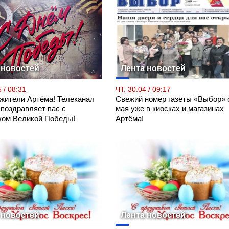
 новостей
Лента новостей
 / 08:31
ЧТ, 30.04 / 09:17
 жители Артёма! Телеканал
Свежий номер газеты «Выбор» 
 поздравляет вас с
мая уже в киосках и магазинах
ком Великой Победы!
Артёма!
 новостей
Лента новостей