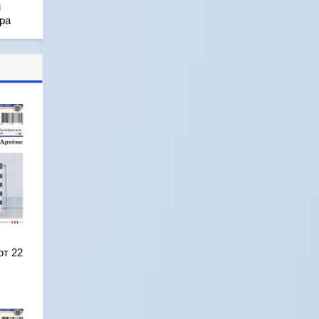
м
ра
от 22