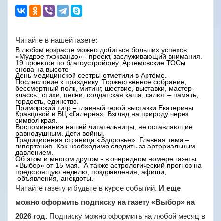
Читайте в нашей газете:
В любом возрасте можно добиться больших успехов.
«Мудрое тхэквандо» - проект, заслуживающий внимания.
19 проектов по благоустройству. Артемовские ТОСы
снова на высоте
День медицинской сестры отметили в Артёме.
Послесловие к празднику. Торжественное собрание,
бессмертный полк, митинг, шествие, выставки, мастер-
классы, стихи, песни, солдатская каша, салют – память,
гордость, единство.
Приморский тигр – главный герой выставки Екатерины
Кравцовой в ВЦ «Галерея». Взгляд на природу через
символ края.
Воспоминания нашей читательницы, не оставляющие
равнодушным. Дети войны.
Традиционная страница «Здоровье». Главная тема –
гипертония. Как необходимо следить за артериальным
давлением.
Об этом и многом другом - в очередном номере газеты
«Выбор» от 15 мая. А также астрологический прогноз на
предстоящую неделю, поздравления, афиши,
объявления, анекдоты.
Читайте газету и будьте в курсе событий.
И еще
можно оформить подписку
на газету «Выбор» на
Подписку можно оформить на любой месяц в
2026 год.