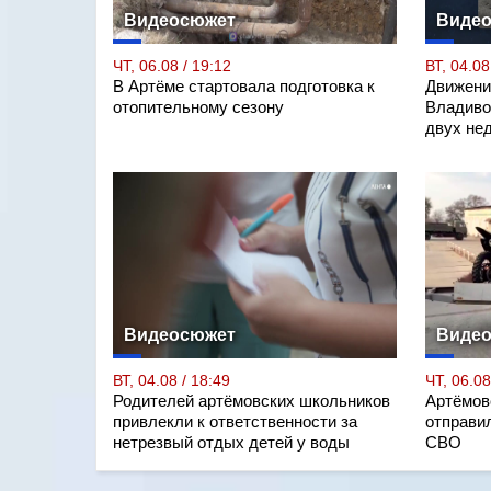
Видеосюжет
Виде
ЧТ, 06.08 / 19:12
ВТ, 04.08
В Артёме стартовала подготовка к
Движени
отопительному сезону
Владиво
двух не
Видеосюжет
Виде
ВТ, 04.08 / 18:49
ЧТ, 06.08
Родителей артёмовских школьников
Артёмов
привлекли к ответственности за
отправил
нетрезвый отдых детей у воды
СВО