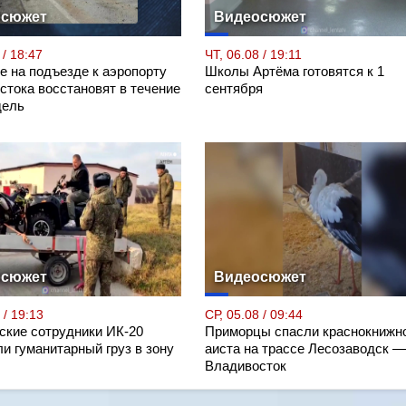
осюжет
Видеосюжет
 / 18:47
ЧТ, 06.08 / 19:11
е на подъезде к аэропорту
Школы Артёма готовятся к 1
стока восстановят в течение
сентября
дель
осюжет
Видеосюжет
 / 19:13
СР, 05.08 / 09:44
ские сотрудники ИК-20
Приморцы спасли краснокнижн
и гуманитарный груз в зону
аиста на трассе Лесозаводск —
Владивосток