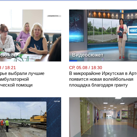
осюжет
Видеосюжет
 / 18:21
СР, 05.08 / 18:30
рье выбрали лучшие
В микрорайоне Иркутская в Ар
амбулаторной
появится новая волейбольная
ической помощи
площадка благодаря гранту