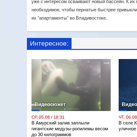
уже с интересом осваивают новый бассейн. К их
необходимое, чтобы пернатые быстрее привыкли
их "апартаменты" во Владивостоке.
Интересное:
Видеосюжет
Виде
СР, 05.08 / 18:31
ЧТ, 06.08
В Амурский залив заплыли
В селе 
гигантские медузы-ропилемы весом
уличное
до 30 килограммов