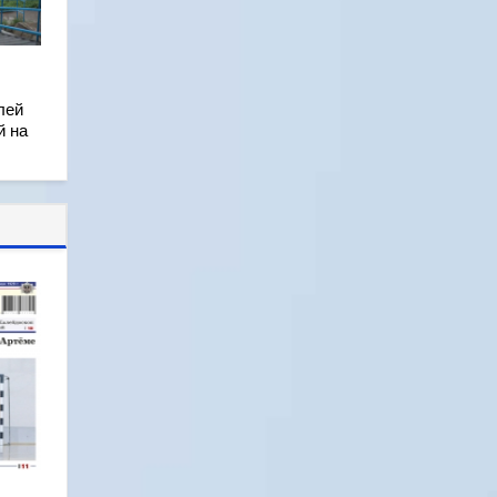
лей
й на