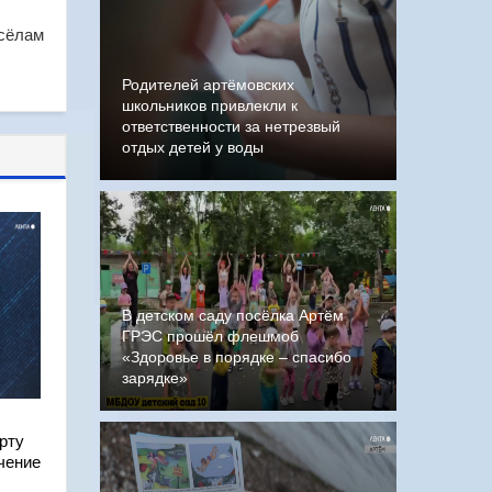
осёлам
Родителей артёмовских
школьников привлекли к
ответственности за нетрезвый
отдых детей у воды
В детском саду посёлка Артём
ГРЭС прошёл флешмоб
«Здоровье в порядке – спасибо
зарядке»
рту
чение