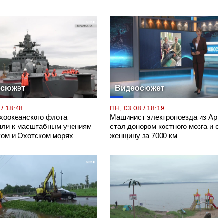
осюжет
Видеосюжет
 / 18:48
ПН, 03.08 / 18:19
хоокеанского флота
Машинист электропоезда из Ар
или к масштабным учениям
стал донором костного мозга и 
ком и Охотском морях
женщину за 7000 км