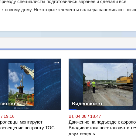
 приезду специалисты подготовились заранее и сделали всё
 к новому дому. Некоторые элементы вольера напоминают нов
осюжет
Видеосюжет
 / 19:16
ВТ, 04.08 / 18:47
Кролевцы монтируют
Движение на подъезде к аэропо
 освещение по гранту ТОС
Владивостока восстановят в те
двух недель