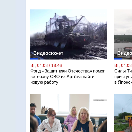
Видеосюжет
Виде
ВТ, 04.08 / 18:46
ВТ, 04.08
Фонд «Защитники Отечества» помог
Силы Ти
ветерану СВО из Артёма найти
приступ
новую работу
в Японс