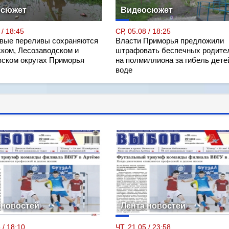
осюжет
Видеосюжет
 / 18:45
СР, 05.08 / 18:25
вые переливы сохраняются
Власти Приморья предложили
ском, Лесозаводском и
штрафовать беспечных родите
вском округах Приморья
на полмиллиона за гибель дете
воде
 новостей
Лента новостей
 / 18:10
ЧТ, 21.05 / 23:58