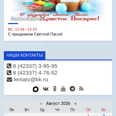
Лента новостей
ВС, 12.04 / 13:23
С праздником Светлой Пасхи!
НАШИ КОНТАКТЫ
8 (42337) 3-95-95
8 (42337) 4-76-52
lentatv@bk.ru
«
Август 2026 »
Пн
Вт
Ср
Чт
Пт
Сб
Вс
1
2