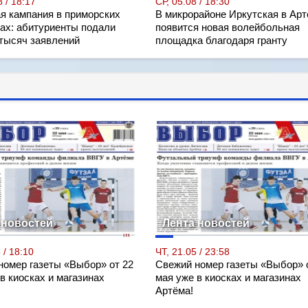
 / 18:17
СР, 05.08 / 18:30
я кампания в приморских
В микрорайоне Иркутская в Ар
ах: абитуриенты подали
появится новая волейбольная
 тысяч заявлений
площадка благодаря гранту
 новостей
Лента новостей
 / 18:10
ЧТ, 21.05 / 23:58
номер газеты «Выбор» от 22
Свежий номер газеты «Выбор» 
в киосках и магазинах
мая уже в киосках и магазинах
Артёма!