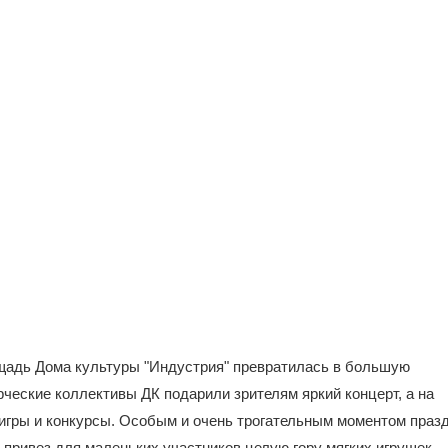
ощадь Дома культуры "Индустрия" превратилась в большую
орческие коллективы ДК подарили зрителям яркий концерт, а на
игры и конкурсы. Особым и очень трогательным моментом праз
" привез для маленьких участников целую гору мягких игрушек.