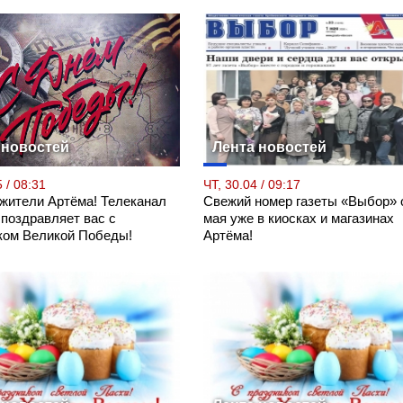
 новостей
Лента новостей
 / 08:31
ЧТ, 30.04 / 09:17
 жители Артёма! Телеканал
Свежий номер газеты «Выбор» 
 поздравляет вас с
мая уже в киосках и магазинах
ком Великой Победы!
Артёма!