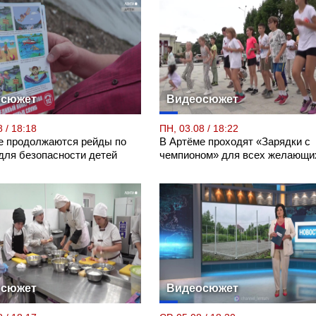
осюжет
Видеосюжет
 / 18:18
ПН, 03.08 / 18:22
е продолжаются рейды по
В Артёме проходят «Зарядки с
для безопасности детей
чемпионом» для всех желающи
осюжет
Видеосюжет