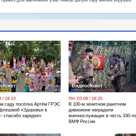
осюжет
Видеосюжет
 / 18:23
ПН, 03.08 / 18:25
ом саду посёлка Артём ГРЭС
В 100-м зенитном ракетном
флешмоб «Здоровье в
дивизионе наградили
 – спасибо зарядке»
военнослужащих в честь 330-л
ВМФ России