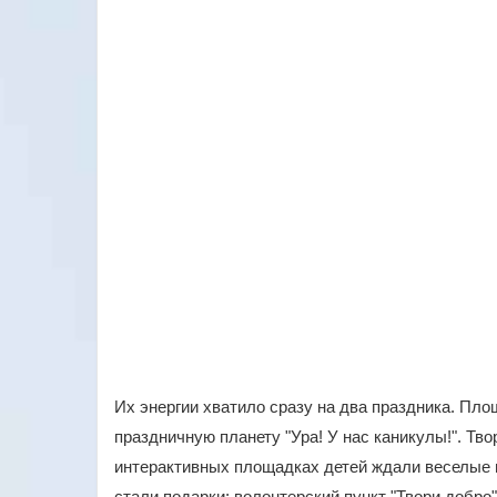
Их энергии хватило сразу на два праздника. Пл
праздничную планету "Ура! У нас каникулы!". Тв
интерактивных площадках детей ждали веселые 
стали подарки: волонтерский пункт "Твори добро