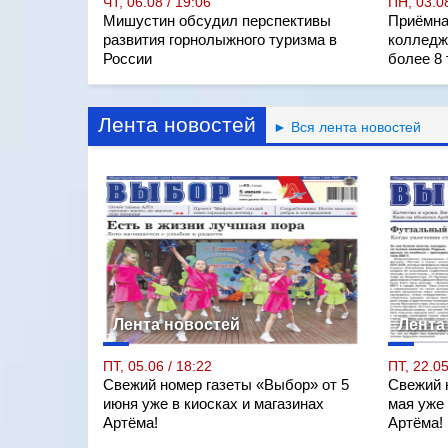
ЧТ, 06.08 / 19:06
ПН, 03.08
Мишустин обсудил перспективы
Приёмна
развития горнолыжного туризма в
колледж
России
более 8
Лента новостей
► Вся лента новостей
Лента новостей
Лента
ПТ, 05.06 / 18:22
ПТ, 22.05
Свежий номер газеты «Выбор» от 5
Свежий 
июня уже в киосках и магазинах
мая уже 
Артёма!
Артёма!