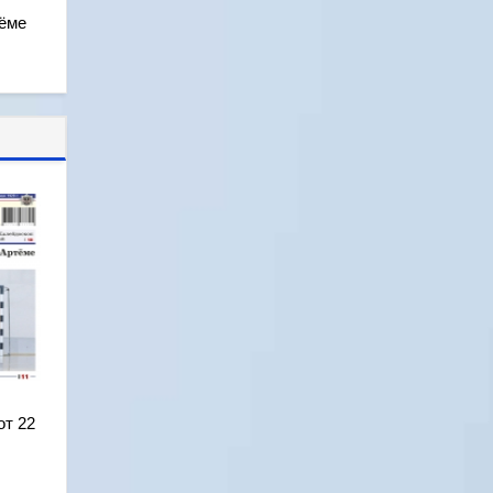
тёме
от 22