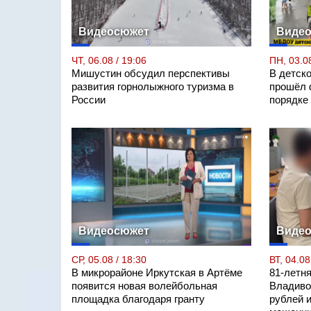
Видеосюжет
Виде
ЧТ, 06.08 / 19:06
ПН, 03.08
Мишустин обсудил перспективы
В детск
развития горнолыжного туризма в
прошёл 
России
порядке
Видеосюжет
Виде
СР, 05.08 / 18:30
ВТ, 04.08
В микрорайоне Иркутская в Артёме
81-летн
появится новая волейбольная
Владиво
площадка благодаря гранту
рублей 