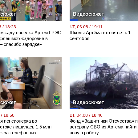
осюжет
Видеосюжет
 / 18:23
ЧТ, 06.08 / 19:11
ом саду посёлка Артём ГРЭС
Школы Артёма готовятся к 1
флешмоб «Здоровье в
сентября
 – спасибо зарядке»
осюжет
Видеосюжет
 / 18:50
ВТ, 04.08 / 18:46
яя пенсионерка во
Фонд «Защитники Отечества» п
стоке лишилась 1,5 млн
ветерану СВО из Артёма найти
из-за телефонных
новую работу