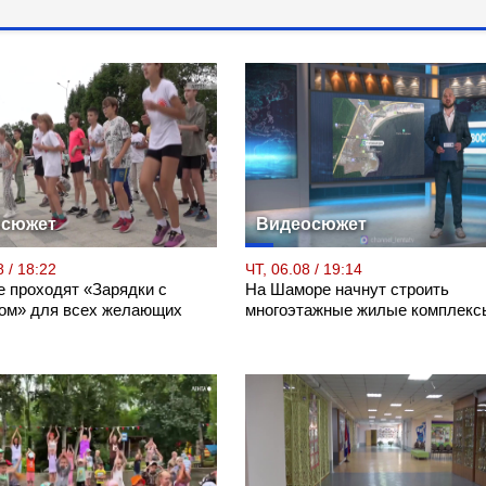
осюжет
Видеосюжет
 / 18:22
ЧТ, 06.08 / 19:14
е проходят «Зарядки с
На Шаморе начнут строить
ом» для всех желающих
многоэтажные жилые комплекс