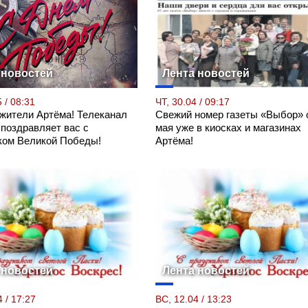
 новостей
Лента новостей
 / 08:31
ЧТ, 30.04 / 09:17
 жители Артёма! Телеканал
Свежий номер газеты «Выбор» 
 поздравляет вас с
мая уже в киосках и магазинах
ком Великой Победы!
Артёма!
 новостей
Лента новостей
 / 17:27
ВС, 12.04 / 13:23