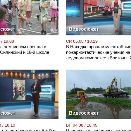
осюжет
Видеосюжет
 / 19:08
СР, 05.08 / 18:29
 с чемпионом прошла в
В Находке прошли масштабны
 Силинский и 18-й школе
пожарно-тактические учения на
ледовом комплексе «Восточны
осюжет
Видеосюжет
 / 18:19
ВТ, 04.08 / 18:45
т электропоезда из Артёма
Паводковые переливы сохраня