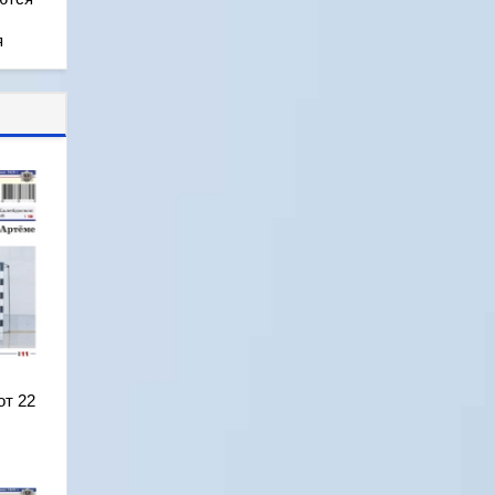
я
от 22