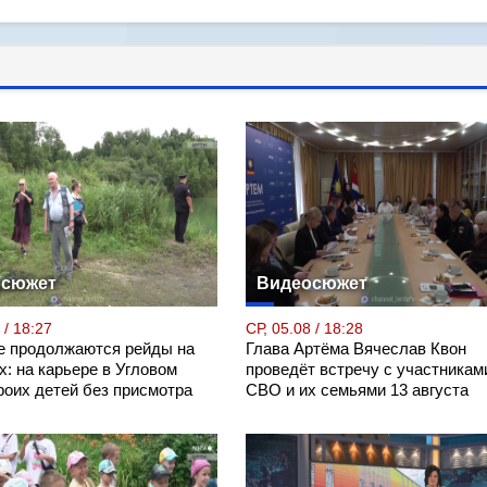
осюжет
Видеосюжет
 / 18:27
СР, 05.08 / 18:28
е продолжаются рейды на
Глава Артёма Вячеслав Квон
: на карьере в Угловом
проведёт встречу с участникам
роих детей без присмотра
СВО и их семьями 13 августа