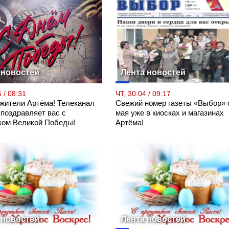
 новостей
Лента новостей
 / 08:31
ЧТ, 30.04 / 09:17
 жители Артёма! Телеканал
Свежий номер газеты «Выбор» 
 поздравляет вас с
мая уже в киосках и магазинах
ком Великой Победы!
Артёма!
 новостей
Лента новостей