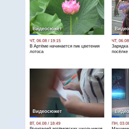
Видеосюжет
Виде
ЧТ, 06.08 / 19:15
ЧТ, 06.08
В Артёме начинается пик цветения
Зарядка
лотоса
посёлке
Видеосюжет
Виде
ВТ, 04.08 / 18:49
ПН, 03.08
Родителей артёмовских школьников
Машинис