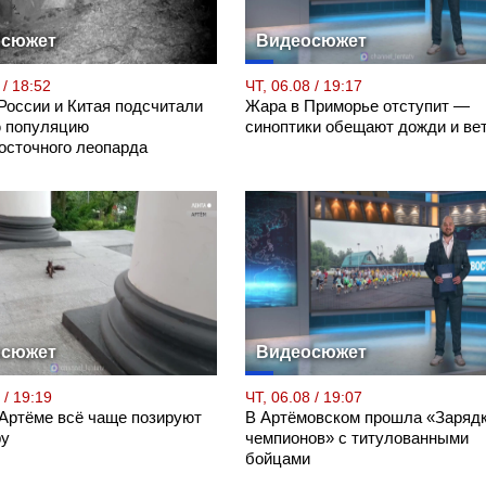
осюжет
Видеосюжет
 / 18:52
ЧТ, 06.08 / 19:17
России и Китая подсчитали
Жара в Приморье отступит —
 популяцию
синоптики обещают дожди и ве
осточного леопарда
осюжет
Видеосюжет
 / 19:19
ЧТ, 06.08 / 19:07
 Артёме всё чаще позируют
В Артёмовском прошла «Заряд
ру
чемпионов» с титулованными
бойцами