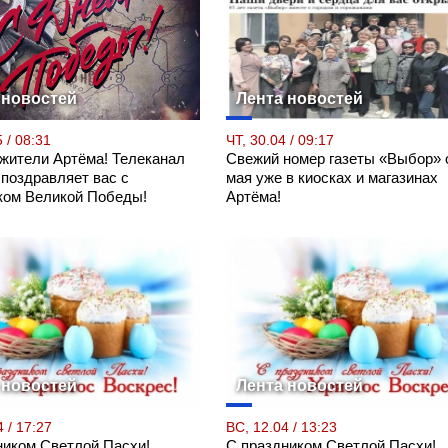
 новостей
Лента новостей
 / 08:31
ЧТ, 30.04 / 09:17
 жители Артёма! Телеканал
Свежий номер газеты «Выбор» 
 поздравляет вас с
мая уже в киосках и магазинах
ком Великой Победы!
Артёма!
 новостей
Лента новостей
 / 17:27
ВС, 12.04 / 13:23
ником Светлой Пасхи!
С праздником Светлой Пасхи!