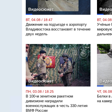
Видеосюжет
Виде
ВТ, 04.08 / 18:47
ВТ, 04.08
Движение на подъезде к аэропорту
Учёные 
Владивостока восстановят в течение
мировую
двух недель
дальнев
Видеосюжет
Виде
ПН, 03.08 / 18:25
ЧТ, 06.08
В 100-м зенитном ракетном
Белки в
дивизионе наградили
на каме
военнослужащих в честь 330-летия
ВМФ России