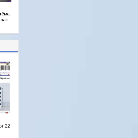
тёма
спас
от 22