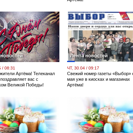
 новостей
Лента новостей
 / 08:31
ЧТ, 30.04 / 09:17
 жители Артёма! Телеканал
Свежий номер газеты «Выбор» 
 поздравляет вас с
мая уже в киосках и магазинах
ком Великой Победы!
Артёма!