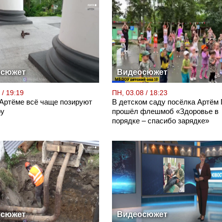
осюжет
Видеосюжет
 / 19:19
ПН, 03.08 / 18:23
 Артёме всё чаще позируют
В детском саду посёлка Артём
ру
прошёл флешмоб «Здоровье в
порядке – спасибо зарядке»
осюжет
Видеосюжет