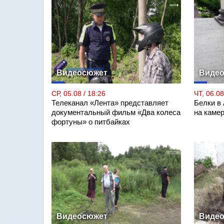
Видеосюжет
Виде
СР, 05.08 / 18:26
ЧТ, 06.08
Телеканал «Лента» представляет
Белки в
документальный фильм «Два колеса
на каме
фортуны» о питбайках
Видеосюжет
Виде