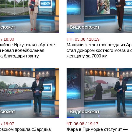
осюжет
Видеосюжет
 / 18:30
ПН, 03.08 / 18:19
районе Иркутская в Артёме
Машинист электропоезда из Ар
я новая волейбольная
стал донором костного мозга и 
а благодаря гранту
женщину за 7000 км
осюжет
Видеосюжет
 / 19:07
ЧТ, 06.08 / 19:17
овском прошла «Зарядка
Жара в Приморье отступит —