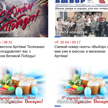
 новостей
Лента новостей
 / 08:31
ЧТ, 30.04 / 09:17
 жители Артёма! Телеканал
Свежий номер газеты «Выбор» 
 поздравляет вас с
мая уже в киосках и магазинах
ком Великой Победы!
Артёма!
 новостей
Лента новостей