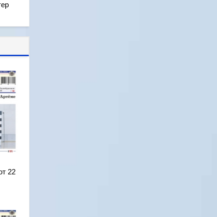
тер
от 22