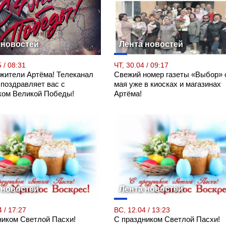
 новостей
Лента новостей
 / 08:31
ЧТ, 30.04 / 09:17
 жители Артёма! Телеканал
Свежий номер газеты «Выбор» 
 поздравляет вас с
мая уже в киосках и магазинах
ком Великой Победы!
Артёма!
 новостей
Лента новостей
 / 17:27
ВС, 12.04 / 13:23
ником Светлой Пасхи!
С праздником Светлой Пасхи!