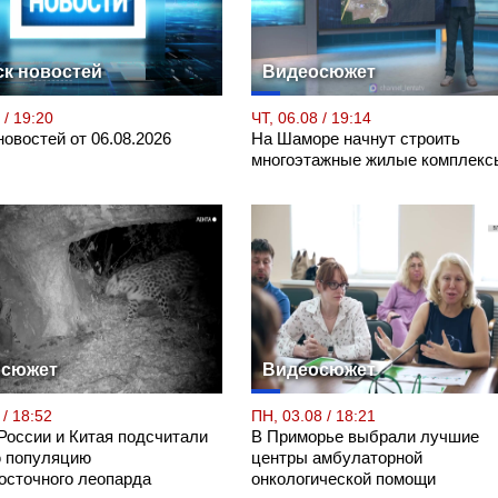
к новостей
Видеосюжет
 / 19:20
ЧТ, 06.08 / 19:14
овостей от 06.08.2026
На Шаморе начнут строить
многоэтажные жилые комплекс
осюжет
Видеосюжет
 / 18:52
ПН, 03.08 / 18:21
России и Китая подсчитали
В Приморье выбрали лучшие
 популяцию
центры амбулаторной
осточного леопарда
онкологической помощи