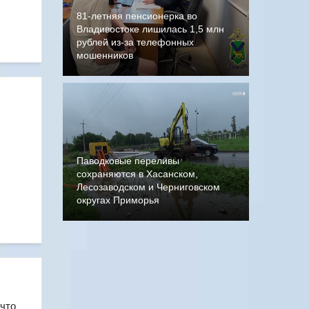
81-летняя пенсионерка во
Владивостоке лишилась 1,5 млн
рублей из-за телефонных
мошенников
Паводковые переливы
сохраняются в Хасанском,
Лесозаводском и Черниговском
округах Приморья
 что