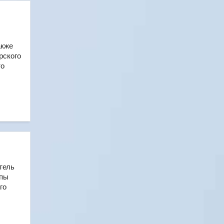
акже
рского
то
тель
ппы
го