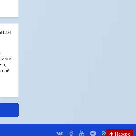
ьная
в
омики,
ян,
 свой
Наверх