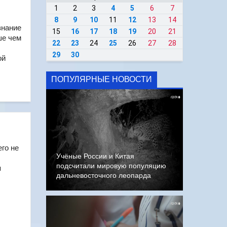
1
2
3
4
5
6
7
8
9
10
11
12
13
14
знание
15
16
17
18
19
20
21
ше чем
22
23
24
25
26
27
28
29
30
ой
ПОПУЛЯРНЫЕ НОВОСТИ
его не
Учёные России и Китая
подсчитали мировую популяцию
я
дальневосточного леопарда