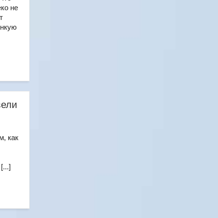
еко не
т
онкую
вели
м, как
...]