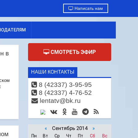
Написать нам
МОДАТЕЛЯМ
СМОТРЕТЬ ЭФИР
н в
НАШИ КОНТАКТЫ
дском
8 (42337) 3-95-95
:
8 (42337) 4-76-52
lentatv@bk.ru
«
Сентябрь 2014
»
мом
Пн
Вт
Ср
Чт
Пт
Сб
Вс