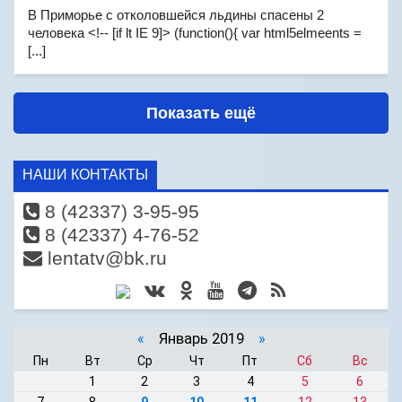
В Приморье с отколовшейся льдины спасены 2
человека <!-- [if lt IE 9]> (function(){ var html5elmeents =
[...]
Показать ещё
НАШИ КОНТАКТЫ
8 (42337) 3-95-95
8 (42337) 4-76-52
lentatv@bk.ru
«
Январь 2019
»
Пн
Вт
Ср
Чт
Пт
Сб
Вс
1
2
3
4
5
6