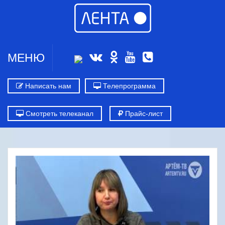
МЕНЮ
Написать нам
Телепрограмма
Смотреть телеканал
Прайс-лист