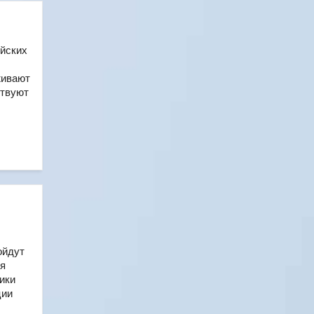
.
ийских
живают
ствуют
ойдут
ся
ики
ции