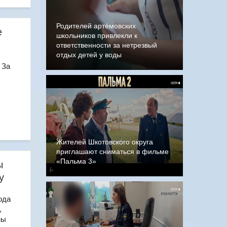
Родителей артёмовских
е
школьников привлекли к
ответственности за нетрезвый
отдых детей у воды
 За
Жителей Шкотовского округа
приглашают сниматься в фильме
«Пальма 3»
ы
у
ода
,
ны