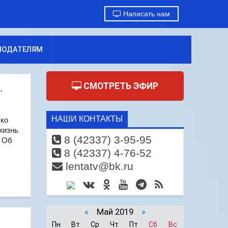
Написать нам
МОДАТЕЛЯМ
СМОТРЕТЬ ЭФИР
.
НАШИ КОНТАКТЫ
ько
жизнь
8 (42337) 3-95-95
. Об
8 (42337) 4-76-52
lentatv@bk.ru
«
Май 2019
»
Пн
Вт
Ср
Чт
Пт
Сб
Вс