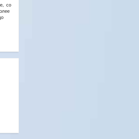
е, со
более
до