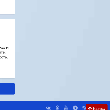
ндует
йте,
ость.
Наверх