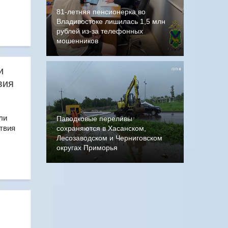
81-летняя пенсионерка во
Владивостоке лишилась 1,5 млн
рублей из-за телефонных
мошенников
и
вия
ли
Паводковые переливы
твия
сохраняются в Хасанском,
Лесозаводском и Черниговском
округах Приморья