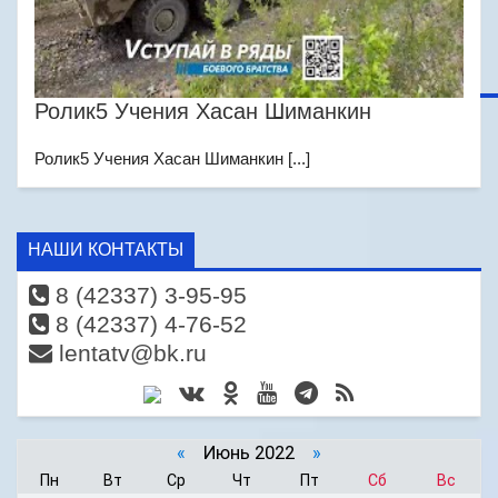
Ролик5 Учения Хасан Шиманкин
Ролик5 Учения Хасан Шиманкин [...]
НАШИ КОНТАКТЫ
8 (42337) 3-95-95
8 (42337) 4-76-52
lentatv@bk.ru
«
Июнь 2022
»
Пн
Вт
Ср
Чт
Пт
Сб
Вс