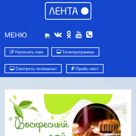
МЕНЮ
Написать нам
Телепрограмма
Смотреть телеканал
Прайс-лист