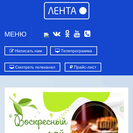
МЕНЮ
Написать нам
Телепрограмма
Смотреть телеканал
Прайс-лист