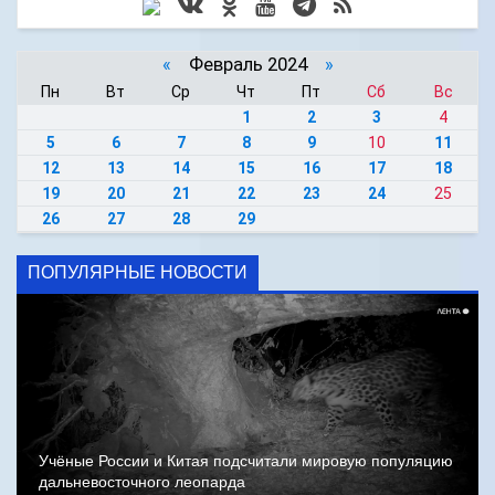
«
Февраль 2024
»
Пн
Вт
Ср
Чт
Пт
Сб
Вс
1
2
3
4
5
6
7
8
9
10
11
12
13
14
15
16
17
18
19
20
21
22
23
24
25
26
27
28
29
ПОПУЛЯРНЫЕ НОВОСТИ
Учёные России и Китая подсчитали мировую популяцию
дальневосточного леопарда