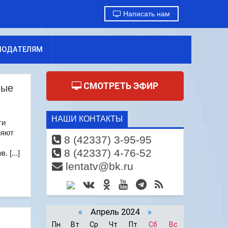
Написать нам
МОДАТЕЛЯМ
СМОТРЕТЬ ЭФИР
ные
НАШИ КОНТАКТЫ
ти
ияют
8 (42337) 3-95-95
8 (42337) 4-76-52
 [...]
lentatv@bk.ru
«
Апрель 2024
»
Пн
Вт
Ср
Чт
Пт
Сб
Вс