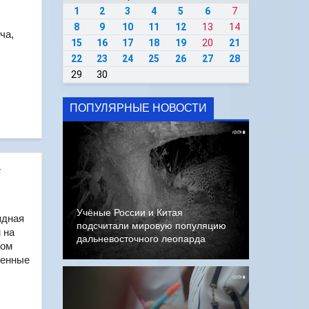
1
2
3
4
5
6
7
8
9
10
11
12
13
14
ча,
15
16
17
18
19
20
21
22
23
24
25
26
27
28
29
30
ПОПУЛЯРНЫЕ НОВОСТИ
т
Учёные России и Китая
ядная
подсчитали мировую популяцию
 на
дальневосточного леопарда
том
венные