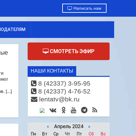
Написать нам
МОДАТЕЛЯМ
СМОТРЕТЬ ЭФИР
ные
НАШИ КОНТАКТЫ
ти
ияют
8 (42337) 3-95-95
8 (42337) 4-76-52
 [...]
lentatv@bk.ru
«
Апрель 2024
»
Пн
Вт
Ср
Чт
Пт
Сб
Вс