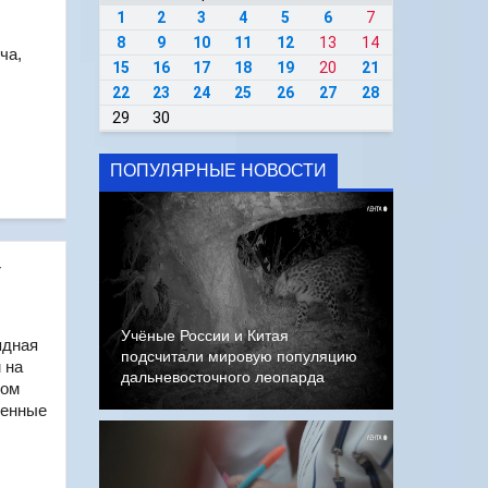
1
2
3
4
5
6
7
8
9
10
11
12
13
14
ча,
15
16
17
18
19
20
21
22
23
24
25
26
27
28
29
30
ПОПУЛЯРНЫЕ НОВОСТИ
т
Учёные России и Китая
ядная
подсчитали мировую популяцию
 на
дальневосточного леопарда
том
венные