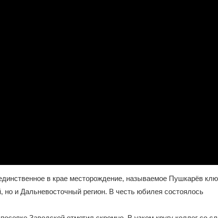
 единственное в крае месторождение, называемое Пушкарёв клю
, но и Дальневосточный регион. В честь юбилея состоялось
оселке Заводской отметил скромно. В узком кругу коллег со с