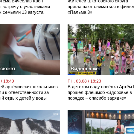
ртёма Вячеслав Квон
Жителей Шкотовского округа
т встречу с участниками
приглашают сниматься в филь
х семьями 13 августа
«Пальма 3»
осюжет
Видеосюжет
 / 18:49
ПН, 03.08 / 18:23
ей артёмовских школьников
В детском саду посёлка Артём
и к ответственности за
прошёл флешмоб «Здоровье в
ый отдых детей у воды
порядке – спасибо зарядке»