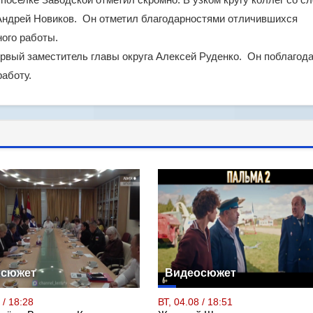
ндрей Новиков. Он отметил благодарностями отличившихся
ного работы.
рвый заместитель главы округа Алексей Руденко. Он поблагод
аботу.
осюжет
Видеосюжет
 / 18:28
ВТ, 04.08 / 18:51