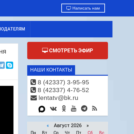
Написать нам
МОДАТЕЛЯМ
ня
СМОТРЕТЬ ЭФИР
НАШИ КОНТАКТЫ
8 (42337) 3-95-95
8 (42337) 4-76-52
lentatv@bk.ru
«
Август 2026 »
Пн
Вт
Ср
Чт
Пт
Сб
Вс