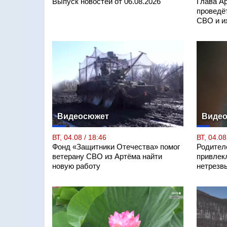
Выпуск новостей от 06.08.2026
Глава А
проведё
СВО и и
Видеосюжет
Виде
ВТ, 04.08 / 18:46
ВТ, 04.08
Фонд «Защитники Отечества» помог
Родител
ветерану СВО из Артёма найти
привлекл
новую работу
нетрезв