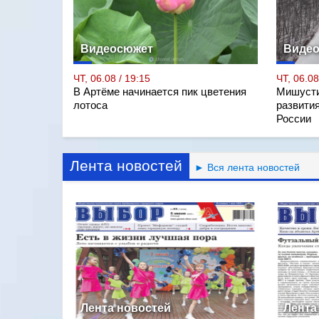
Видеосюжет
Виде
ЧТ, 06.08 / 19:15
ЧТ, 06.08
В Артёме начинается пик цветения
Мишусти
лотоса
развити
России
Лента новостей
► Вся лента новостей
Лента новостей
Лента