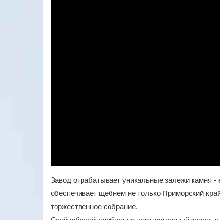
Завод отрабатывает уникальные залежи камня -
обеспечивает щебнем не только Приморский край
торжественное собрание.
Свой юбилей дробильно-сортировочный завод в п