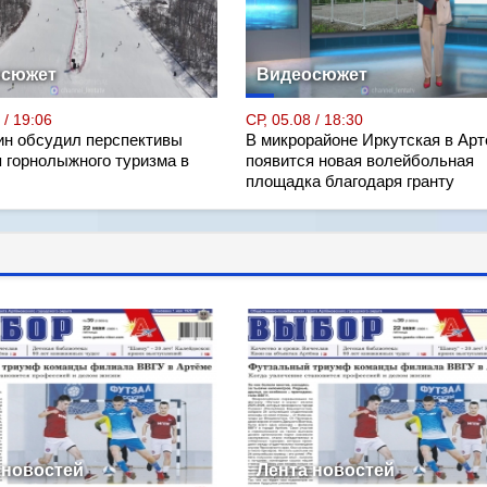
осюжет
Видеосюжет
 / 19:06
СР, 05.08 / 18:30
н обсудил перспективы
В микрорайоне Иркутская в Ар
я горнолыжного туризма в
появится новая волейбольная
площадка благодаря гранту
 новостей
Лента новостей