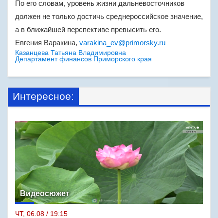
По его словам, уровень жизни дальневосточников
должен не только достичь среднероссийское значение,
а в ближайшей перспективе превысить его.
Евгения Варакина,
varakina_ev@primorsky.ru
Казанцева Татьяна Владимировна
Департамент финансов Приморского края
Интересное:
Видеосюжет
ЧТ, 06.08 / 19:15